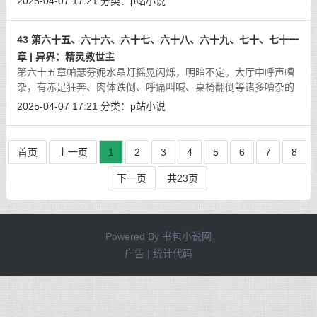
2025-04-07 17:21
分类：
p站小说
入。上面的老康斯坦斯也仰直上半身
[详细]
43 第六十五、六十六、六十七、六十八、六十九、七十、七十一
章 | 异界：精灵救世主
第六十五章帕瑟芬妮水晶灯摇晃闪烁，明暗不定。大厅中呼声嘈
杂，有赤足狂奔、肉体跌倒、呼痛叫喊、桌椅翻倒等诸多嘈杂的
声音。贵族还有议员慌忙的从蜜穴中抽出肉棒，径直冲向大门或
2025-04-07 17:21
分类：
p站小说
者窗户。他们将女官视若无物，甚至
[详细]
首页
上一页
1
2
3
4
5
6
7
8
下一页
共23页
Powered By
书包小说网
广告 | 统计代码