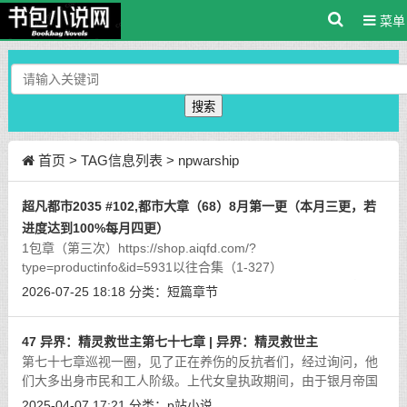
菜单
搜索
首页
> TAG信息列表 > npwarship
超凡都市2035 #102,都市大章（68）8月第一更（本月三更，若
进度达到100%每月四更）
1包章（第三次）https://shop.aiqfd.com/?
type=productinfo&id=5931以往合集（1-327）
https://shop.aiqfd.com/?type=productinfo&id=6094本次包章采
2026-07-25 18:18
分类：
短篇章节
取激励模式：百分之50之前，每月保底更新，一个大章（每个
[详
细]
47 异界：精灵救世主第七十七章 | 异界：精灵救世主
第七十七章巡视一圈，见了正在养伤的反抗者们，经过询问，他
们大多出身市民和工人阶级。上代女皇执政期间，由于银月帝国
重视交通，加上国内政治环境宽松，治安良好，路不拾遗。商品
2025-04-07 17:21
分类：
p站小说