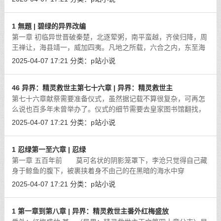
经济已经发展得极为发达，连类似珍
[详细]
1 無題 | 碧绿的异界改编
第一章 初临异世晋破秦楚，北逐荤粥，南平蛮越，齐侯归降，周
王禅让，海县靖一，威加四夷。凡地之所载，六合之内，东至海
岱、南及岭瘴、西涉流沙、北尽冰户莫非王土，分遣宗勋，裂土
2025-04-07 17:21
分类：
p站小说
分茅，为晋羽翼，压秦控楚，镇守八
[详细]
46 异界：精灵救世主第七十六章 | 异界：精灵救世主
第七十六章献祭需要准备仪式，虽然据记载不算很复杂，可再怎
么说也百多年未曾举办了。仪式的细节需要去皇家图书馆翻找，
这件事这能让赛琳娜去做，她有阴影跳跃，才能神不知鬼不觉的
2025-04-07 17:21
分类：
p站小说
进出图书馆。准备的时间里，尼尔离
[详细]
1 忍绿第一至六章 | 忍绿
第一章 五百年前 莫可名状的阴影笼罩下，李沧只觉得自己藏
身于鲸鱼的腹下，被裹挟着身不由己的在黑暗的海水中穿
行。 眼前却并非一片黑暗，而是五颜六色、姹紫嫣红的无数
2025-04-07 17:21
分类：
p站小说
气泡，它们仿佛蜂巢般挤在一起。中空的泡
[详细]
1 第一章到第八章 | 异界：精灵救世主番外红梅盛放