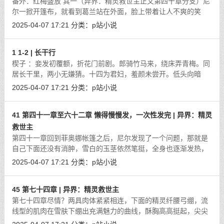
番外：红梅盛放 其一（异界：精灵救世主正文第四十章分支）尼
尔一掀开篷布，就看到葛兰站在外面，脸上带着让人不爽的笑
容，尼尔柳眉微蹙，冷冷地看着他道：“你挡在这里干嘛？”见葛
2025-04-07 17:21
分类：
p站小说
兰露出奇异的笑容看着自己的唇瓣
[详细]
1 1-2 | 长干行
楔子 ：妾发初覆额，折花门前剧。郎骑竹马来，绕床弄青梅。同
居长干里，两小无嫌猜。十四为君妇，羞颜未尝开。低头向暗
壁，千唤不一回。十五始展眉，愿同尘与灰。常存抱柱信，岂上
2025-04-07 17:21
分类：
p站小说
望夫台。十六君远行，瞿塘滟滪堆。
[详细]
41 第四十一章至六十二章 懒得慢慢发，一次性发完 | 异界：精灵
救世主
第四十一章回到菲奥娜帐篷之后，尼尔发现了一个问题，那就是
自己下面还没有消肿，雪白的玉茎依然笔挺，全身也逐渐发热，
尼尔心底暗骂道：“那家伙的药丸果然不仅仅只是让人浑身瘫软，
2025-04-07 17:21
分类：
p站小说
到了现在真正的药效才逐渐显露了
[详细]
45 第七十四章 | 异界：精灵救世主
第七十四章尽情？两具肉体紧紧相连，下面的精灵纤腰弓绷，流
线型的肌肉在雪肤下绷出充满魅力的曲线，酥胸高高挺起，尖尖
乳丘上嫣红的乳蒂连同着乳肉一起颤抖，仿佛不堪承受巨物的贯