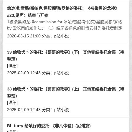
给冰凌/雪酪/斯帕克/黑胶魔狼/罗格的委托：《被染黑的龙神》
#23,尾声：结束与开始
1被染黑的龙神commission for 冰凌/雪酪/斯帕克/黑胶魔狼/罗格
by 爱吃肉的龙仆注：（1）结局各角色的剧情安排为委托者制定
尾声 经过之前的几番波折后，冰凌重创魔王，摆脱控制重
2026-03-15 21:00
分类：
p站小说
获自由，但这对他来说并非结束，
[详细]
39 给牧犬丶的委托:《哥哥的教导》(下) | 其他完结委托合集（待
整理）
[详细]
2025-02-09 12:43
分类：
p站小说
38 给牧犬丶的委托:《哥哥的教导》(上) | 其他完结委托合集（待
整理）
[详细]
2025-02-09 12:43
分类：
p站小说
BL furry 给喷仔的委托:《非凡体验》(尼诺篇)