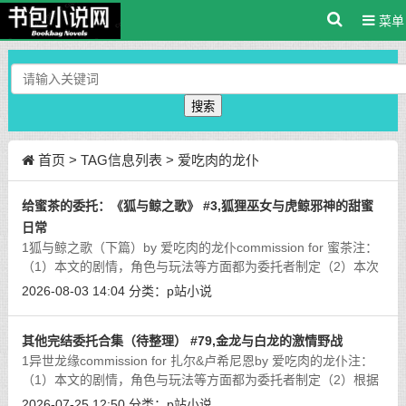
菜单
搜索
首页
> TAG信息列表 > 爱吃肉的龙仆
给蜜茶的委托：《狐与鲸之歌》 #3,狐狸巫女与虎鲸邪神的甜蜜
日常
1狐与鲸之歌（下篇）by 爱吃肉的龙仆commission for 蜜茶注：
（1）本文的剧情，角色与玩法等方面都为委托者制定（2）本次
更新内容为清水剧情，基本没有肉戏4 与虎鲸兽人形态的塔罗
2026-08-03 14:04
分类：
p站小说
爱有过亲密接触后，米亚缇对这位
[详细]
其他完结委托合集（待整理） #79,金龙与白龙的激情野战
1异世龙缘commission for 扎尔&卢希尼恩by 爱吃肉的龙仆注：
（1）本文的剧情，角色与玩法等方面都为委托者制定（2）根据
委托者的设定，本文只是系列故事其中的一篇，所以剧情上会显
2026-07-25 12:50
分类：
p站小说