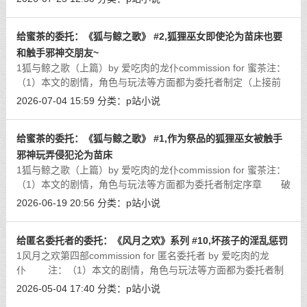
得不完整。 晨曦洒入冰山上
[详细]
给蜜茶的委托：《狐与鲸之歌》 #2,狐狸巫女即使沦为苗床也要
和触手邪神交朋友~
1狐与鲸之歌（上篇）by 爱吃肉的龙仆commission for 蜜茶注：
（1）本文的剧情，角色与玩法等方面都为委托者制定（上接前
文） 高潮的欢声消融在黑暗中，神殿陷入一片死寂。被绑在
2026-07-04 15:59
分类：
p站小说
廊柱上的米亚缇张着嘴大口喘气，颤
[详细]
给蜜茶的委托：《狐与鲸之歌》 #1,作为祭品的狐狸巫女被触手
邪神玩弄侵犯沦为苗床
1狐与鲸之歌（上篇）by 爱吃肉的龙仆commission for 蜜茶注：
（1）本文的剧情，角色与玩法等方面都为委托者制定序章 破
晓时分，在通往海边祭坛的土路上，数十只兽人正簇拥着一辆马
2026-06-19 20:56
分类：
p站小说
车徐徐前行。年迈的狐人领头者手
[详细]
给匿名委托者的委托：《风月之欢》系列 #10,坏孩子的淫乱惩罚
1风月之欢第四部commission for 匿名委托者 by 爱吃肉的龙
仆 注：（1）本文的剧情，角色与玩法等方面都为委托者制
定（2）本文剧情与同系列的前作存在关联（3）本文的部分角色
2026-05-04 17:40
分类：
p站小说
原属于奥拉星，不过只是借用形象，与
[详细]