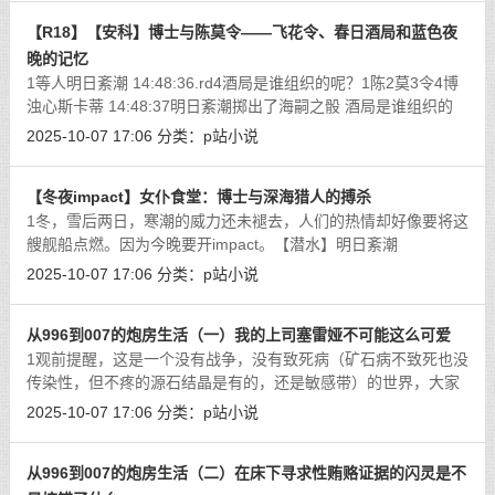
【R18】【安科】博士与陈莫令——飞花令、春日酒局和蓝色夜
晚的记忆
1等人明日紊潮 14:48:36.rd4酒局是谁组织的呢？1陈2莫3令4博
浊心斯卡蒂 14:48:37明日紊潮掷出了海嗣之骰 酒局是谁组织的
呢？1陈2莫3令4博: D4=3贴合人设。明日紊潮 14:51:32.rd3 地
2025-10-07 17:06
分类：
p站小说
点在？1.尚蜀2.罗德岛3.龙门浊心斯
[详细]
【冬夜impact】女仆食堂：博士与深海猎人的搏杀
1冬，雪后两日，寒潮的威力还未褪去，人们的热情却好像要将这
艘舰船点燃。因为今晚要开impact。【潜水】明日紊潮
2022/12/2 16:11:03.rd7 谁组织的？1.阿米娅2.铸铁3.阿能4.铃兰
2025-10-07 17:06
分类：
p站小说
5.二队长6.闪灵7.真理【潜水】斯卡蒂
[详细]
从996到007的炮房生活（一）我的上司塞雷娅不可能这么可爱
1观前提醒，这是一个没有战争，没有致死病（矿石病不致死也没
传染性，但不疼的源石结晶是有的，还是敏感带）的世界，大家
的问题只有一个，怎么样在越来越卷的生活里好好活着（和打
2025-10-07 17:06
分类：
p站小说
炮）。明日紊潮 14:49:51.rd5那么你
[详细]
从996到007的炮房生活（二）在床下寻求性贿赂证据的闪灵是不