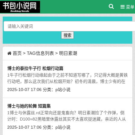
菜单
搜索
首页
> TAG信息列表 > 明日紊潮
博士的泰拉牛子行 松烟行动篇
1牛子行松烟行动缘起由于之前不知道写哪了，只记得大概是黄铁
行动吧，那么这次我们从松烟开始？初冬的清晨，博士少有的在
晨光里打起哈欠。也不能太责怪你了，毕竟你只是个三流上班
2025-10-07 17:06
分类：
p站小说
族。可是可露希尔将功补过整出来的上
[详细]
博士与她的轮舞 短篇集
1博士与休露丝.rd正常向还是鬼畜向？明日紊潮捡了个炸弹，倒
计时：D100=82黑暗里休露丝其实不太喜欢捉迷藏，亲近的人从
眼前消失不见，偌大的院子里只有她一个人。谁也找不到，喊谁
2025-10-07 17:06
分类：
p站小说
也不会应。但她也不是很讨厌，因为只
[详细]